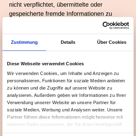
nicht verpflichtet, übermittelte oder
gespeicherte fremde Informationen zu
überwachen oder nach Umständen zu
forschen, die auf eine rechtswidrige
Tätigkeit hinweisen. Verpflichtungen zur
Zustimmung
Details
Über Cookies
Entfernung oder Sperrung der Nutzung von
Informationen nach den allgemeinen
Diese Webseite verwendet Cookies
Gesetzen bleiben hiervon unberührt. Eine
Wir verwenden Cookies, um Inhalte und Anzeigen zu
diesbezügliche Haftung ist jedoch erst ab
personalisieren, Funktionen für soziale Medien anbieten
dem Zeitpunkt der Kenntnis einer
zu können und die Zugriffe auf unsere Website zu
konkreten Rechtsverletzung möglich. Bei
analysieren. Außerdem geben wir Informationen zu Ihrer
Verwendung unserer Website an unsere Partner für
Bekanntwerden von entsprechenden
soziale Medien, Werbung und Analysen weiter. Unsere
Rechtsverletzungen werden wir diese
Partner führen diese Informationen möglicherweise mit
Inhalte umgehend entfernen.
weiteren Daten zusammen, die Sie ihnen bereitgestellt
haben oder die sie im Rahmen Ihrer Nutzung der Dienste